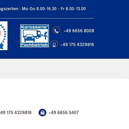
gszeiten : Mo-Do 8.00-16.30 – Fr 8.00-13.00
+49 6656 8008
+49 175 4329816
+49 175 4329816
+49 6656 5407