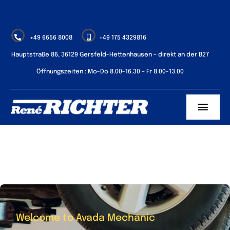
Zum
Inhalt
springen
+49 6656 8008
+49 175 4329816
Hauptstraße 86, 36129 Gersfeld-Hettenhausen – direkt an der B27
Öffnungszeiten : Mo-Do 8.00-16.30 – Fr 8.00-13.00
Toggl
Navig
Über uns
Unsere Leistungen
Kontakt
Welcome to Avada Mechanic