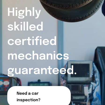
Highly
skilled
certified
mechanics
guaranteed.
Need a car
inspection?